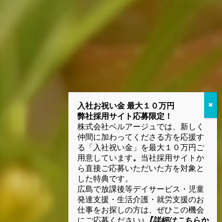
入社お祝い金 最大１０万円
弊社採用サイト応募限定！
株式会社ベルアージュでは、新しく
仲間に加わってくださる方を応援す
る「入社祝い金」を最大１０万円ご
用意しています
。
当社採用サイトか
ら直接ご応募いただいた方を対象と
した特典です。
広島で放課後等デイサービス・児童
発達支援・生活介護・就労支援のお
仕事をお探しの方は、ぜひこの機会
にご応募ください♪
【詳細はこちらか