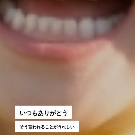
い
つ
も
あ
り
が
と
う
そ
う
言
わ
れ
る
こ
と
が
う
れ
し
い