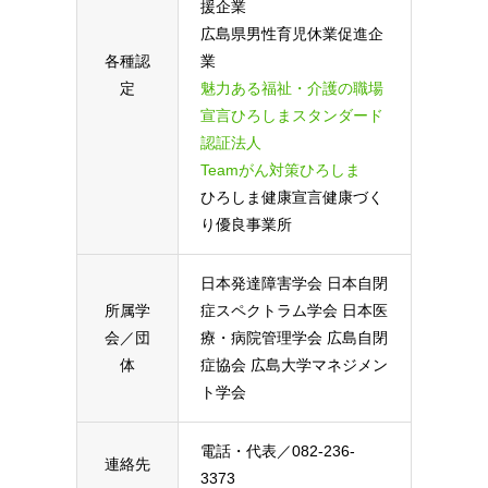
援企業
広島県男性育児休業促進企
各種認
業
定
魅力ある福祉・介護の職場
宣言ひろしまスタンダード
認証法人
Teamがん対策ひろしま
ひろしま健康宣言健康づく
り優良事業所
日本発達障害学会
日本自閉
所属学
症スペクトラム学会
日本医
会／団
療・病院管理学会
広島自閉
体
症協会
広島大学マネジメン
ト学会
電話・代表／082-236-
連絡先
3373