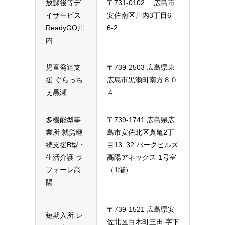
放課後等デ
〒731-0102 広島市
イサービス
安佐南区川内3丁目6-
ReadyGO川
6-2
内
児童発達支
〒739-2503 広島県東
援 ぐらっち
広島市黒瀬町南方８０
ぇ黒瀬
４
多機能型事
〒739-1741 広島県広
業所 就労継
島市安佐北区真亀2丁
続支援B型・
目13−32 パークヒルズ
生活介護 ラ
高陽アネックス 1号室
フォーレ高
（1階）
陽
〒739-1521 広島県安
短期入所 レ
佐北区白木町三田 字下